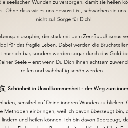
e seelischen Wunden zu versorgen, damit sie heilen kö
s. Ohne dass wir es uns bewusst ist, schwächen sie uns 
nicht zu! Sorge für Dich!
ebensphilosophie, die stark mit dem Zen-Buddhismus verw
bol für das fragile Leben. Dabei werden die Bruchstell
ht nur sichtbar, sondern werden sogar durch das Gold 
 Deiner Seele – erst wenn Du Dich ihnen achtsam zuwende
reifen und wahrhaftig schön werden. ​​
Schönheit in Unvollkommenheit - der Weg zum inne
nladen, sensibel auf Deine inneren Wunden zu blicken. 
e Methoden einbringen, weil ich davon überzeugt bin, 
 lindern und heilen können. Ich bin davon überzeugt, d